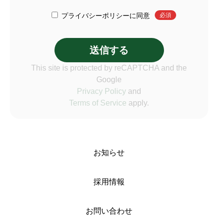
個人情報の定義
プライバシーポリシーに同意
必須
「個人情報の保護に関する法律（平成15年5月30日法律
第57号）」に基づき、当ポリシーが対象とする「個人情
報」は、氏名、住所など個人を識別できる情報を指しま
す。
This site is protected by reCAPTCHA and the
Google
個人情報の取得
Privacy Policy
and
当社は個人情報の取得時、利用目的を可能な限り特定
Terms of Service
apply.
し、目的の達成に必要な範囲内での情報取得を行いま
す。また、書面にて個人情報を取得する場合も同様に、
当社名、連絡先、利用目的などをお知らせの上、必要な
範囲内での個人情報を取得します。
お知らせ
個人情報の利用
採用情報
当社は、あらかじめご本人の同意を得た場合、および法
令により例外とされる場合を除き、次の利用目的の範囲
内でのみ個人情報を取得し取り扱います。
お問い合わせ